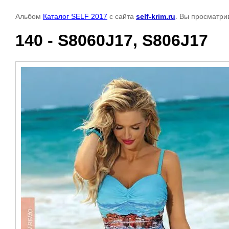
Альбом
Каталог SELF 2017
с сайта
self-krim.ru
. Вы просматри
140 - S8060J17, S806J17